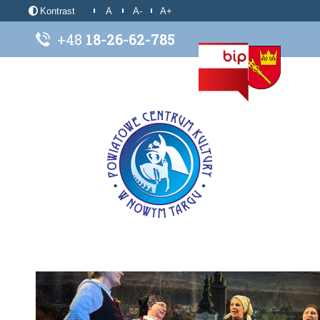
Kontrast
A
A-
A+
+48
18-26-62-785