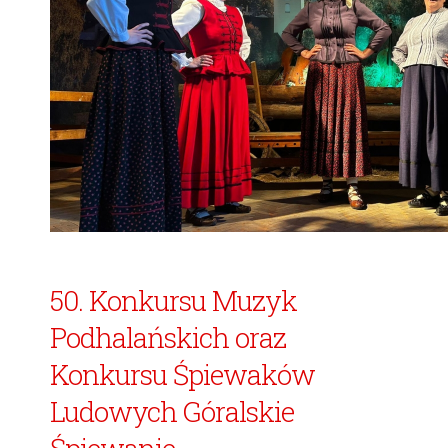
50. Konkursu Muzyk
Podhalańskich oraz
Konkursu Śpiewaków
Ludowych Góralskie